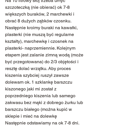
Na 10 litrowy słój trzeba umyć 
szczoteczką (nie obierać) ok 7-8 
większych buraków, 2 marchewki i 
obrać 8 dużych ząbków czosnku. 
Następnie kroimy buraki na kawałki, 
plasterki (nie muszą być regularne 
kształty), marchewkę i czosnek na 
plasterki- naprzemiennie. Kolejnym 
etapem jest zalanie zimną wodą (może 
być przegotowana) do 2/3 objętości i 
resztę dolać wrzątku. Aby proces 
kiszenia szybciej ruszył zawsze 
dolewam ok. 1 szklankę barszczu 
kiszonego jaki mi został z 
poprzedniego kiszenia lub samego 
zakwasu bez mąki z dobrego żurku lub 
barszczu białego (można kupić w 
sklepie i mieć na dolewkę 
Następnie odstawiamy na ok 7-8 dni. 