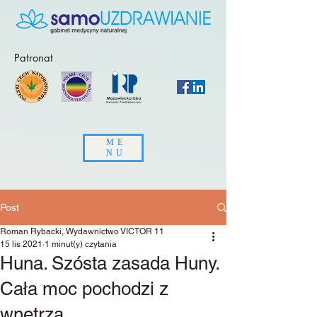
Patronat
ME
NU
Post
Roman Rybacki, Wydawnictwo VICTOR 11
15 lis 2021
1 minut(y) czytania
Huna. Szósta zasada Huny.
Cała moc pochodzi z
wnętrza.