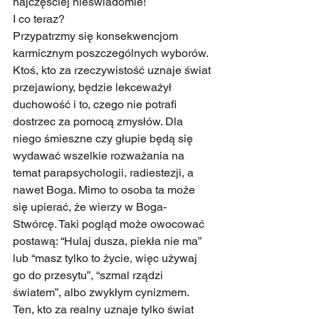
najczęściej nieświadomie!
I co teraz?
Przypatrzmy się konsekwencjom 
karmicznym poszczególnych wyborów.
Ktoś, kto za rzeczywistość uznaje świat 
przejawiony, będzie lekceważył 
duchowość i to, czego nie potrafi 
dostrzec za pomocą zmysłów. Dla 
niego śmieszne czy głupie będą się 
wydawać wszelkie rozważania na 
temat parapsychologii, radiestezji, a 
nawet Boga. Mimo to osoba ta może 
się upierać, że wierzy w Boga- 
Stwórcę. Taki pogląd może owocować 
postawą: “Hulaj dusza, piekła nie ma” 
lub “masz tylko to życie, więc używaj 
go do przesytu”, “szmal rządzi 
światem”, albo zwykłym cynizmem.
Ten, kto za realny uznaje tylko świat 