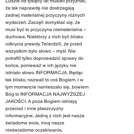
Ludzie od tysięcy lat musieli przyznać, 
że tak naprawdę nie dostrzegają 
żadnej materialnej przyczyny różnych 
wydarzeń. Zaczęli domyślać się, że 
musi być to przyczyna niematerialna – 
duchowa. Niektórzy z nich byli blisko 
odkrycia prawdy. Twierdzili, że przed 
wszystkim było słowo – myśl. Nie 
potrafili tylko doprowadzić sprawy do 
końca, ponieważ w ich języku nie 
istniało słowo INFORMACJA. Będąc 
tak blisko, nazwali to coś Bogiem. I w 
tym momencie namieszało się, bowiem 
Bóg to INFORMACJA NAJWYŻSZEJ 
JAKOŚCI. A poza Bogiem istnieją 
przecież i inne płaszczyzny 
informacyjne. Jedną z nich jest nasza 
świadoma wola, inną nasze 
nieświadome oczekiwania.