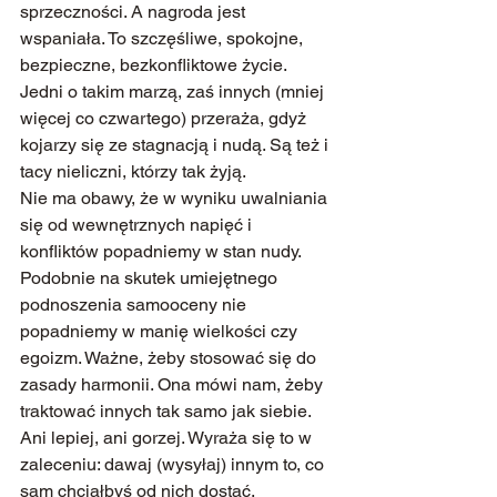
sprzeczności. A nagroda jest 
wspaniała. To szczęśliwe, spokojne, 
bezpieczne, bezkonfliktowe życie. 
Jedni o takim marzą, zaś innych (mniej 
więcej co czwartego) przeraża, gdyż 
kojarzy się ze stagnacją i nudą. Są też i 
tacy nieliczni, którzy tak żyją.
Nie ma obawy, że w wyniku uwalniania 
się od wewnętrznych napięć i 
konfliktów popadniemy w stan nudy. 
Podobnie na skutek umiejętnego 
podnoszenia samooceny nie 
popadniemy w manię wielkości czy 
egoizm. Ważne, żeby stosować się do 
zasady harmonii. Ona mówi nam, żeby 
traktować innych tak samo jak siebie. 
Ani lepiej, ani gorzej. Wyraża się to w 
zaleceniu: dawaj (wysyłaj) innym to, co 
sam chciałbyś od nich dostać.