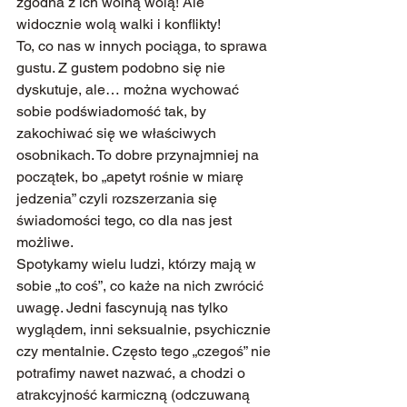
zgodna z ich wolną wolą! Ale 
widocznie wolą walki i konflikty!
To, co nas w innych pociąga, to sprawa 
gustu. Z gustem podobno się nie 
dyskutuje, ale… można wychować 
sobie podświadomość tak, by 
zakochiwać się we właściwych 
osobnikach. To dobre przynajmniej na 
początek, bo „apetyt rośnie w miarę 
jedzenia” czyli rozszerzania się 
świadomości tego, co dla nas jest 
możliwe.
Spotykamy wielu ludzi, którzy mają w 
sobie „to coś”, co każe na nich zwrócić 
uwagę. Jedni fascynują nas tylko 
wyglądem, inni seksualnie, psychicznie 
czy mentalnie. Często tego „czegoś” nie 
potrafimy nawet nazwać, a chodzi o 
atrakcyjność karmiczną (odczuwaną 