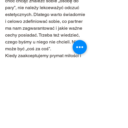
choć chcąc znaleźć sobie „osobę do 
pary”, nie należy lekceważyć odczuć 
estetycznych. Dlatego warto świadomie 
i celowo zdefiniować sobie, co partner 
ma nam zagwarantować i jakie ważne 
cechy posiadać. Trzeba też wiedzieć, 
czego byśmy u niego nie chcieli. Nie 
może być „coś za coś”.
Kiedy zaakceptujemy prymat miłości i 
stworzymy sobie harmonijny 
wewnętrznie (niesprzeczny) obraz 
partnera, a także przekonamy się, że 
taki może być dla nas atrakcyjny, wrota 
do szczęścia w związku zostaną 
otwarte. Pozostanie nam tylko po 
drodze uzyskanie wewnętrznej 
harmonii.
Uzyskawszy wewnętrzną harmonię 
możemy z łatwością przyciągnąć 