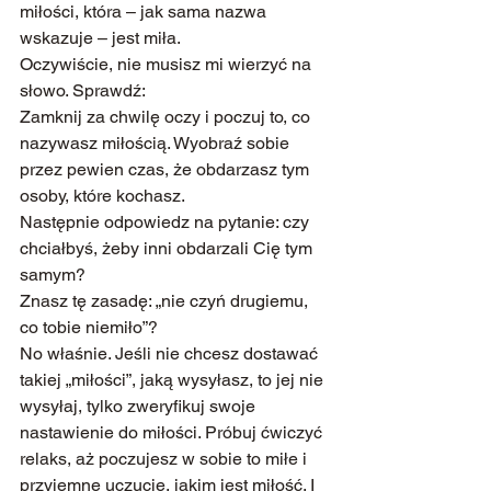
miłości, która – jak sama nazwa 
wskazuje – jest miła.
Oczywiście, nie musisz mi wierzyć na 
słowo. Sprawdź:
Zamknij za chwilę oczy i poczuj to, co 
nazywasz miłością. Wyobraź sobie 
przez pewien czas, że obdarzasz tym 
osoby, które kochasz.
Następnie odpowiedz na pytanie: czy 
chciałbyś, żeby inni obdarzali Cię tym 
samym?
Znasz tę zasadę: „nie czyń drugiemu, 
co tobie niemiło”?
No właśnie. Jeśli nie chcesz dostawać 
takiej „miłości”, jaką wysyłasz, to jej nie 
wysyłaj, tylko zweryfikuj swoje 
nastawienie do miłości. Próbuj ćwiczyć 
relaks, aż poczujesz w sobie to miłe i 
przyjemne uczucie, jakim jest miłość. I 