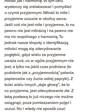
miłość jak i harmonię. W tym celu 
wystarczy się zrelaksować i pomyśleć 
o czymś przyjemnym. Miłość to miłe i 
przyjemne uczucie w okolicy serca. 
Jeśli coś nie jest miłe i przyjemne, to na 
pewno nie jest miłością i na pewno nie 
ma nic wspólnego z harmonią. Tu 
jednak nasze kłopoty z identyfikacją 
miłości mogą się zdecydowanie 
pogłębić, gdyż wielu za przyjemne 
uważa coś, co w ogóle przyjemnym nie 
jest, a tylko na jakiś czas podnieca (to 
podobnie jak z „przyjemnością” palenia 
papierosów czy żucia ostrej papryki). Z 
kolei wielu innych „daje głowę”, że to 
co przyjemne, jest zdecydowanie złe. Z 
taką postawą to już niczego nie można 
osiągnąć, poza pomieszaniem pojęć i 
uczuć. No i wtedy nie sposób czuć 