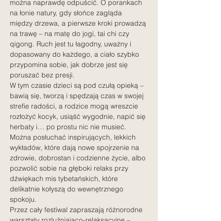
można naprawdę odpuścić. O porankach 
na łonie natury, gdy słońce zagląda 
między drzewa, a pierwsze kroki prowadzą 
na trawę – na matę do jogi, tai chi czy 
qigong. Ruch jest tu łagodny, uważny i 
dopasowany do każdego, a ciało szybko 
przypomina sobie, jak dobrze jest się 
poruszać bez presji.
W tym czasie dzieci są pod czułą opieką – 
bawią się, tworzą i spędzają czas w swojej 
strefie radości, a rodzice mogą wreszcie 
rozłożyć kocyk, usiąść wygodnie, napić się 
herbaty i… po prostu nic nie musieć. 
Można posłuchać inspirujących, lekkich 
wykładów, które dają nowe spojrzenie na 
zdrowie, dobrostan i codzienne życie, albo 
pozwolić sobie na głęboki relaks przy 
dźwiękach mis tybetańskich, które 
delikatnie kołyszą do wewnętrznego 
spokoju.
Przez cały festiwal zapraszają różnorodne 
warsztaty rozluźniająco-relaksacyjne – 